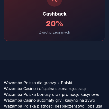
Cashback
20%
Zwrot przegranych
Wazamba Polska dla graczy z Polski
Wazamba Casino i oficjalna strona rejestracji
Wazamba Polska bonusy oraz promocje kasynowe
Wazamba Casino automaty gry i kasyno na żywo
Wazamba Polska płatności bezpieczeństwo i obsługa