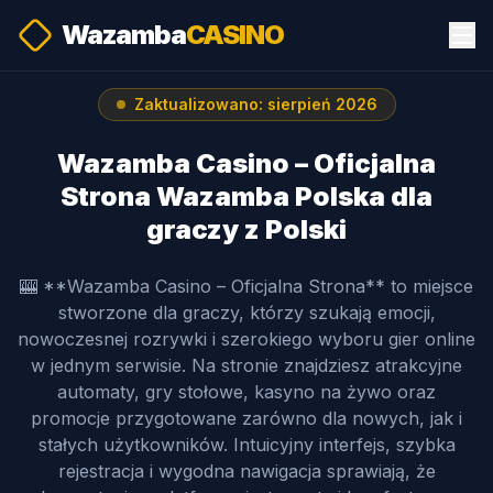
Wazamba
CASINO
Zaktualizowano: sierpień 2026
Wazamba Casino – Oficjalna
Strona Wazamba Polska dla
graczy z Polski
🎰 **Wazamba Casino – Oficjalna Strona** to miejsce
stworzone dla graczy, którzy szukają emocji,
nowoczesnej rozrywki i szerokiego wyboru gier online
w jednym serwisie. Na stronie znajdziesz atrakcyjne
automaty, gry stołowe, kasyno na żywo oraz
promocje przygotowane zarówno dla nowych, jak i
stałych użytkowników. Intuicyjny interfejs, szybka
rejestracja i wygodna nawigacja sprawiają, że