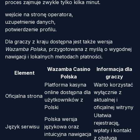
proces zajmuje zwykle tylko kilka minut.
wejście na stronę operatora,
uzupełnienie danych,
potwierdzenie profilu.
Dla graczy z kraju dostępna jest także wersja
Wazamba Polska
, przygotowana z myślą o wygodnej
nawigacji i lokalnych metodach płatności.
Wazamba Casino
Informacja dla
Element
Polska
graczy
Platforma kasyna
Warto korzystać
online dostępna dla
wyłącznie z
Oficjalna strona
użytkowników z
aktualnej i
Polski
oficjalnej witryny
Ułatwia
Polska wersja
rejestrację,
Język serwisu
językowa oraz
wpłaty i kontakt
intuicyjna nawigacja
z obsługą