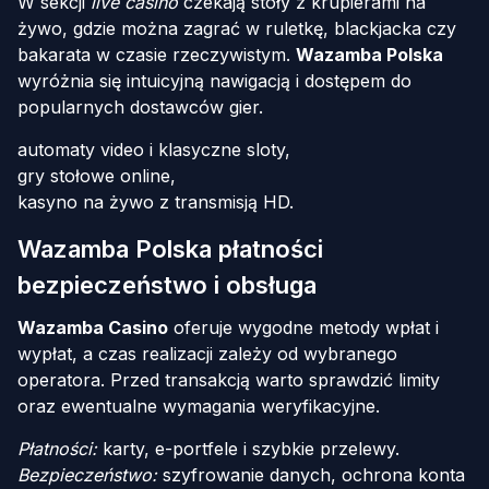
W sekcji
live casino
czekają stoły z krupierami na
żywo, gdzie można zagrać w ruletkę, blackjacka czy
bakarata w czasie rzeczywistym.
Wazamba Polska
wyróżnia się intuicyjną nawigacją i dostępem do
popularnych dostawców gier.
automaty video i klasyczne sloty,
gry stołowe online,
kasyno na żywo z transmisją HD.
Wazamba Polska płatności
bezpieczeństwo i obsługa
Wazamba Casino
oferuje wygodne metody wpłat i
wypłat, a czas realizacji zależy od wybranego
operatora. Przed transakcją warto sprawdzić limity
oraz ewentualne wymagania weryfikacyjne.
Płatności:
karty, e-portfele i szybkie przelewy.
Bezpieczeństwo:
szyfrowanie danych, ochrona konta