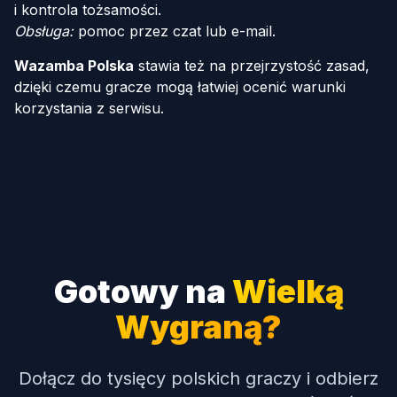
i kontrola tożsamości.
Obsługa:
pomoc przez czat lub e-mail.
Wazamba Polska
stawia też na przejrzystość zasad,
dzięki czemu gracze mogą łatwiej ocenić warunki
korzystania z serwisu.
Gotowy na
Wielką
Wygraną?
Dołącz do tysięcy polskich graczy i odbierz