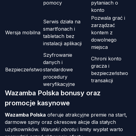
pomocy
pytaniach o
konto
Pozwala grać i
Serwis działa na
zarządzać
smartfonach i
Wersja mobilna
kontem z
tabletach bez
dowolnego
instalacji aplikacji
miejsca
Szyfrowanie
Chroni konto
danych i
gracza i
Bezpieczeństwo
standardowe
bezpieczeństwo
procedury
transakcji
weryfikacyjne
Wazamba Polska bonusy oraz
promocje kasynowe
Wazamba Polska
oferuje atrakcyjne premie na start,
darmowe spiny oraz okresowe akcje dla stałych
użytkowników.
Warunki obrotu
i limity wypłat warto