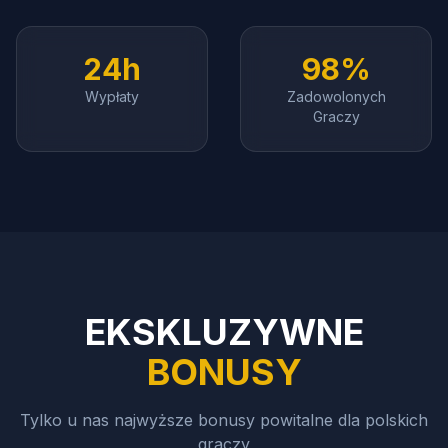
24h
98%
Wypłaty
Zadowolonych
Graczy
EKSKLUZYWNE
BONUSY
Tylko u nas najwyższe bonusy powitalne dla polskich
graczy